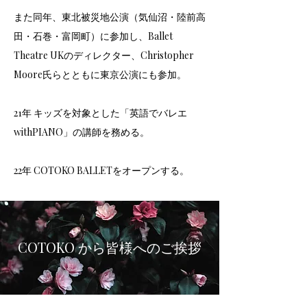
また同年、東北被災地公演（気仙沼・陸前高
田・石巻・富岡町）に参加し、Ballet
Theatre UKのディレクター、Christopher
Moore氏らとともに東京公演にも参加。
21年 キッズを対象とした「英語でバレエ
withPIANO」の講師を務める。​
​22年 COTOKO BALLETをオープンする。
COTOKO から皆様へのご挨拶