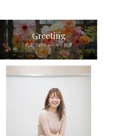
COTOKO BALLET
- 大久保・新宿にあるバレエ教室 -
Greeting
代表プロフィール / 挨拶